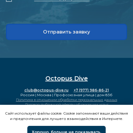
Отправить заявку
Octopus Dive
club@octop
us-dive.ru
| |
+7
(977)
986-86-21
Россия | Москва | Профсоюзная улица | дом 83б
Политика в отношении обработки персональных данных
Договор публичной оферты об оказании услуг
Сайт использует файлы cookie. Cookie запоминают ваши действия
и предпочтения для лучшего взаимодействия в Интернете.
Хорошо, больше не показывать.