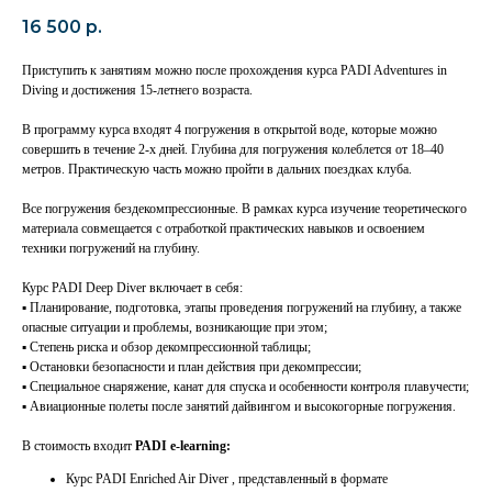
16 500
р.
Приступить к занятиям можно после прохождения курса PADI Adventures in
Diving и достижения 15-летнего возраста.
В программу курса входят 4 погружения в открытой воде, которые можно
совершить в течение 2-х дней. Глубина для погружения колеблется от 18–40
метров. Практическую часть можно пройти в дальних поездках клуба.
Все погружения бездекомпрессионные. В рамках курса изучение теоретического
материала совмещается с отработкой практических навыков и освоением
техники погружений на глубину.
Курс PADI Deep Diver включает в себя:
▪ Планирование, подготовка, этапы проведения погружений на глубину, а также
опасные ситуации и проблемы, возникающие при этом;
▪ Степень риска и обзор декомпрессионной таблицы;
▪ Остановки безопасности и план действия при декомпрессии;
▪ Специальное снаряжение, канат для спуска и особенности контроля плавучести;
▪ Авиационные полеты после занятий дайвингом и высокогорные погружения.
В стоимость входит
PADI e-learning:
Курс PADI Enriched Air Diver , представленный в формате